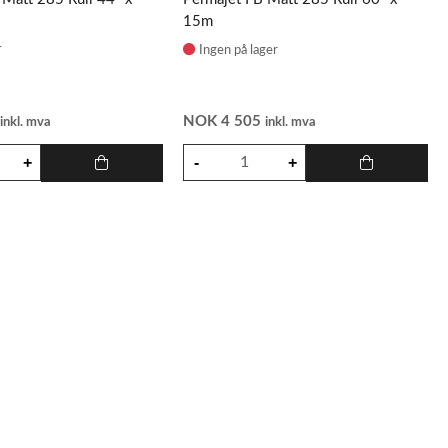
15m
r
Ingen på lager
0
NOK
4 505
inkl. mva
inkl. mva