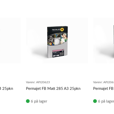
Varenr:
APJ20623
Varenr:
APJ206
4 25pkn
Permajet FB Matt 285 A3 25pkn
Permajet F
6 på lager
6 på lage