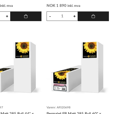
0
NOK
1 890
inkl. mva
inkl. mva
97
Varenr:
APJ20698
 Matt 285 Rull 44" x
Permajet FB Matt 285 Rull 60" x