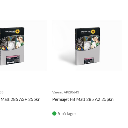
33
Varenr:
APJ20643
B Matt 285 A3+ 25pkn
Permajet FB Matt 285 A2 25pkn
r
5 på lager