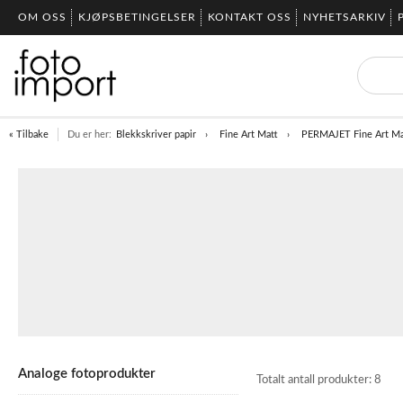
OM OSS
KJØPSBETINGELSER
KONTAKT OSS
NYHETSARKIV
« Tilbake
Du er her:
Blekkskriver papir
Fine Art Matt
PERMAJET Fine Art Ma
Analoge fotoprodukter
Totalt antall produkter:
8