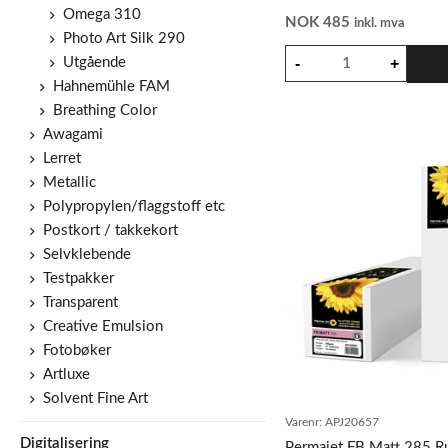
Omega 310
NOK
485
inkl. mva
Photo Art Silk 290
Utgående
Hahnemühle FAM
Breathing Color
Awagami
Lerret
Metallic
Polypropylen/flaggstoff etc
Postkort / takkekort
Selvklebende
Testpakker
Transparent
Creative Emulsion
Fotobøker
Artluxe
Solvent Fine Art
Varenr:
APJ20657
Digitalisering
Permajet FB Matt 285 Ru