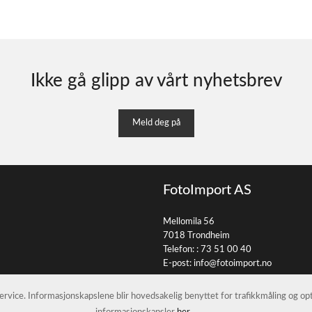
Ikke gå glipp av vårt nyhetsbrev
Meld deg på
FotoImport AS
Mellomila 56
7018 Trondheim
Telefon: :
73 51 00 40
E-post:
info@fotoimport.no
 service. Informasjonskapslene blir hovedsakelig benyttet for trafikkmåling og o