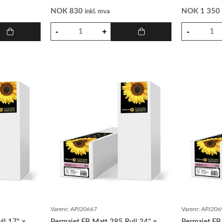
NOK
830
NOK
1 35
inkl. mva
Varenr:
APJ20667
Varenr:
APJ206
ll 17" x
Permajet FB Matt 285 Rull 24" x
Permajet FB