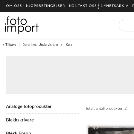
OM OSS
KJØPSBETINGELSER
KONTAKT OSS
NYHETSARKIV
« Tilbake
Du er her:
Undervisning
Kurs
Analoge fotoprodukter
Totalt antall produkter:
2
Blekkskrivere
Blekk Epson