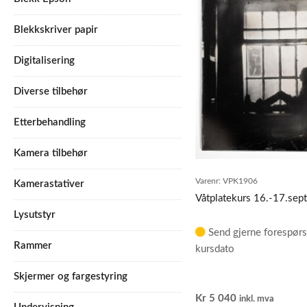
Blekkskriver papir
Digitalisering
Diverse tilbehør
Etterbehandling
Kamera tilbehør
Varenr:
VPK1906
Kamerastativer
Våtplatekurs 16.-17.se
Lysutstyr
Send gjerne forespørs
Rammer
kursdato
Skjermer og fargestyring
Kr
5 040
inkl. mva