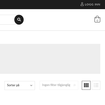
LOGG INN
0
Ingen filter tilgjenglig
Sorter på