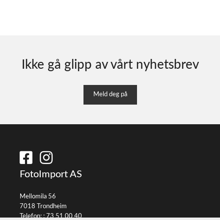
Ikke gå glipp av vårt nyhetsbrev
Meld deg på
FotoImport AS
Mellomila 56
7018 Trondheim
Telefon: :
73 51 00 40