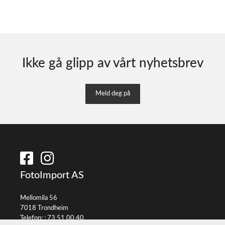
Ikke gå glipp av vårt nyhetsbrev
Meld deg på
FotoImport AS
Mellomila 56
7018 Trondheim
Telefon: :
73 51 00 40