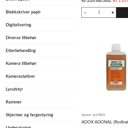
Kr
220
Kr
110
inkl. mva
Blekkskriver papir
Digitalisering
Diverse tilbehør
Etterbehandling
Kamera tilbehør
Kamerastativer
Lysutstyr
Rammer
Skjermer og fargestyring
Varenr:
A37805
ADOX ADONAL (Rodinal
Undervisning