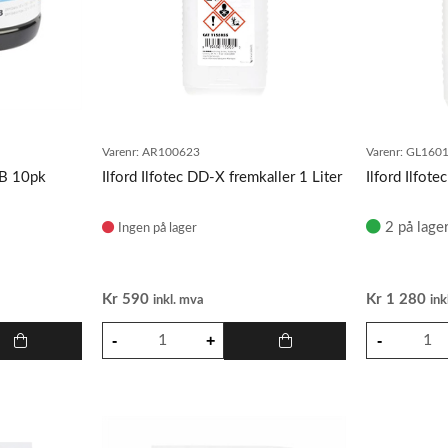
Varenr:
AR100623
Varenr:
GL160
+B 10pk
Ilford Ilfotec DD-X fremkaller 1 Liter
Ilford Ilfot
2 på lage
Ingen på lager
Kr
590
Kr
1 280
inkl. mva
ink