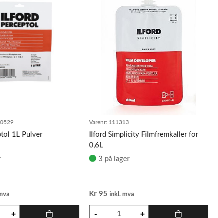
0529
Varenr:
111313
ptol 1L Pulver
Ilford Simplicity Filmfremkaller for
0,6L
r
3 på lager
Kr
95
 mva
inkl. mva