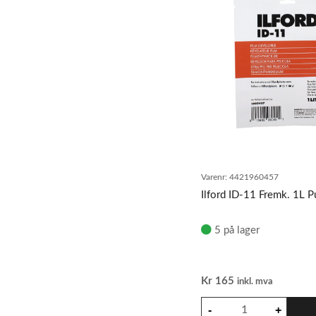
Varenr:
4421960457
Ilford ID-11 Fremk. 1L P
5 på lager
Kr
165
inkl. mva