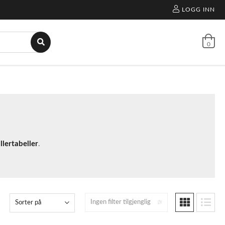
LOGG INN
0
llertabeller
.
Ingen filter tilgjenglig
Sorter på