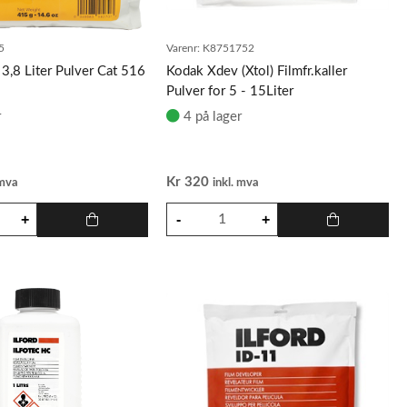
5
Varenr:
K8751752
3,8 Liter Pulver Cat 516
Kodak Xdev (Xtol) Filmfr.kaller
Pulver for 5 - 15Liter
r
4 på lager
Kr
320
 mva
inkl. mva