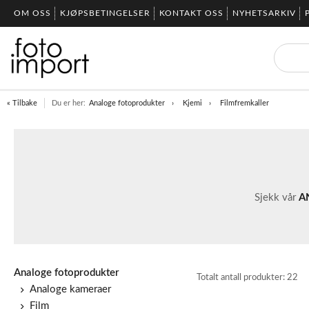
OM OSS
KJØPSBETINGELSER
KONTAKT OSS
NYHETSARKIV
« Tilbake
Du er her:
Analoge fotoprodukter
Kjemi
Filmfremkaller
Sjekk vår
A
Analoge fotoprodukter
Totalt antall produkter:
22
Analoge kameraer
Film