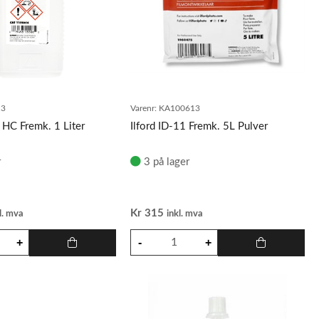
13
Varenr:
KA100613
ec HC Fremk. 1 Liter
Ilford ID-11 Fremk. 5L Pulver
r
3 på lager
Kr
315
l. mva
inkl. mva