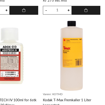
Kr
275
 mva
inkl. mva
5
Varenr:
KOTMD
CH IV 100ml for 6stk
Kodak T-Max Fremkaller 1 Liter