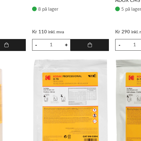
ADOX CMS 2
8 på lager
5 på lage
Kr
110
Kr
290
inkl. mva
inkl.