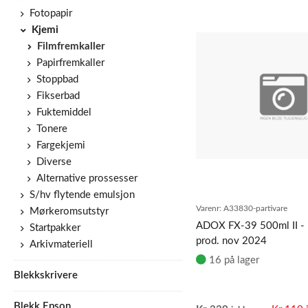
Fotopapir
Kjemi
Filmfremkaller
Papirfremkaller
Stoppbad
Fikserbad
Fuktemiddel
Tonere
Fargekjemi
Diverse
Alternative prossesser
S/hv flytende emulsjon
Varenr:
A33830-partivare
Mørkeromsutstyr
ADOX FX-39 500ml II - p
Startpakker
prod. nov 2024
Arkivmateriell
16 på lager
Blekkskrivere
Blekk Epson