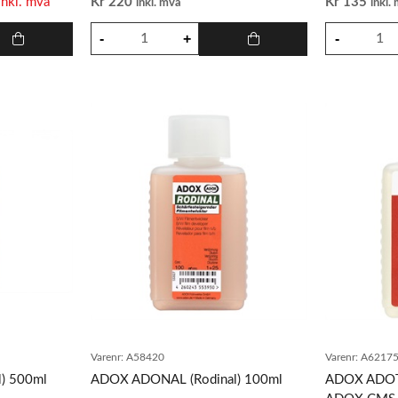
inkl. mva
Kr
220
Kr
135
inkl. mva
inkl.
Varenr:
A58420
Varenr:
A6217
) 500ml
ADOX ADONAL (Rodinal) 100ml
ADOX ADOTE