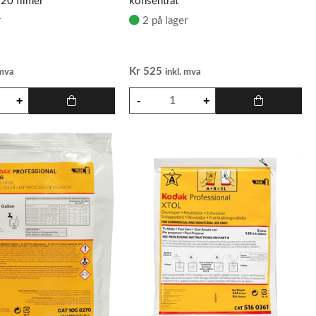
0 filmer
konsentrat
r
2 på lager
Kr
525
 mva
inkl. mva