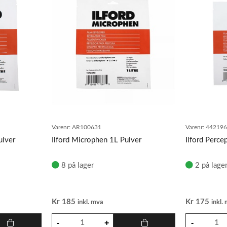
Varenr:
AR100631
Varenr:
442196
ulver
Ilford Microphen 1L Pulver
Ilford Perce
8 på lager
2 på lage
Kr
185
Kr
175
inkl. mva
inkl.