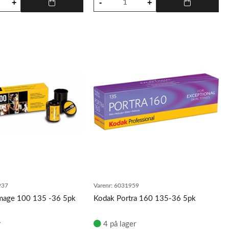
937
Varenr:
6031959
Image 100 135 -36 5pk
Kodak Portra 160 135-36 5pk
r
4 på lager