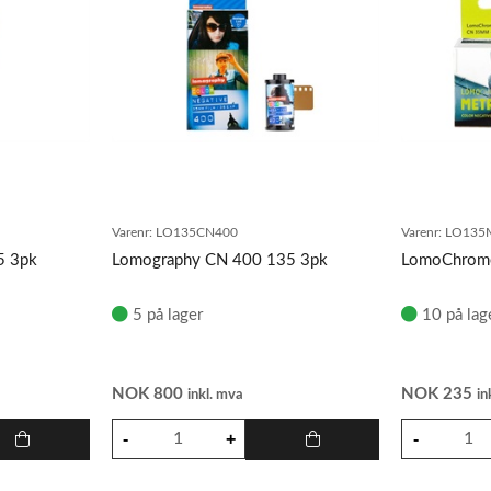
Varenr:
LO135CN400
Varenr:
LO135
5 3pk
Lomography CN 400 135 3pk
LomoChrome
5 på lager
10 på lag
NOK
800
NOK
235
inkl. mva
in