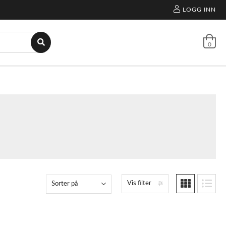
LOGG INN
0
Vis filter
Sorter på