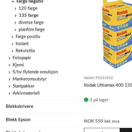
Farge negativ
120 farge
135 farge
diverse farge
planfilm farge
Farge positiv
Instant
Rekvistita
Fotopapir
Kjemi
S/hv flytende emulsjon
Varenr:
FN111912
Mørkeromsutstyr
Kodak Ultramax 400 13
Startpakker
Arkivmateriell
3 på lager
Blekkskrivere
Blekk Epson
NOK
550
inkl. mva