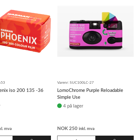
653
Varenr:
SUC100LC-27
nix iso 200 135 -36
LomoChrome Purple Reloadable
Simple Use
r
4 på lager
NOK
250
kl. mva
inkl. mva