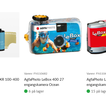
Varenr:
FN110682
Varenr:
FN110
 XR 100-400
AgfaPhoto LeBox 400 27
AgfaPhoto 
engangskamera Ocean
engangskame
6 på lager
15 på lag