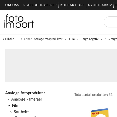
OM OSS
KJØPSBETINGELSER
KONTAKT OSS
NYHETSARKIV
« Tilbake
Du er her:
Analoge fotoprodukter
Film
Farge negativ
135 farg
Analoge fotoprodukter
Totalt antall produkter:
31
Analoge kameraer
Film
Sorthvitt