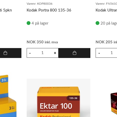
Varenr:
KOP80036
Varenr:
FN5610
36 5pkn
Kodak Portra 800 135-36
Kodak Ultr
4 på lager
20 på lag
NOK
350
NOK
205
inkl. mva
in