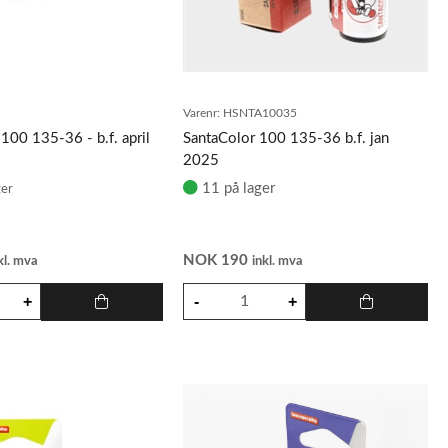
0
Varenr:
HSNTA10035
100 135-36 - b.f. april
SantaColor 100 135-36 b.f. jan
2025
11 på lager
ger
NOK
190
kl. mva
inkl. mva