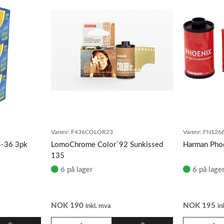
Varenr:
F436COLOR23
Varenr:
FN126
5-36 3pk
LomoChrome Color`92 Sunkissed
Harman Phoe
135
6 på lager
6 på lage
NOK
190
NOK
195
inkl. mva
in