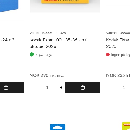
Varenr:
108880-bf1026
Varenr:
10888
-24 x 3
Kodak Ektar 100 135-36 - b.f.
Kodak Ektar 
oktober 2026
2025
7 på lager
Ingen på la
NOK
290
NOK
235
inkl. mva
in