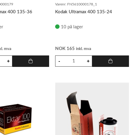
000179
Varenr:
FN5610000178_1
amax 400 135-36
Kodak Ultramax 400 135-24
er
10 på lager
NOK
165
kl. mva
inkl. mva