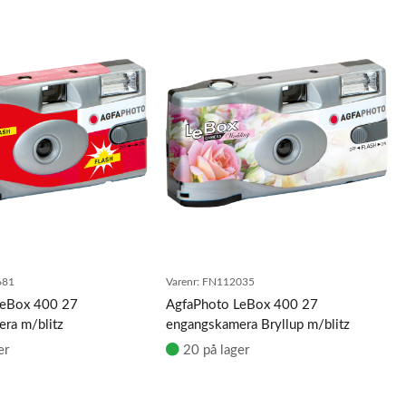
681
Varenr:
FN112035
LeBox 400 27
AgfaPhoto LeBox 400 27
ra m/blitz
engangskamera Bryllup m/blitz
er
20 på lager