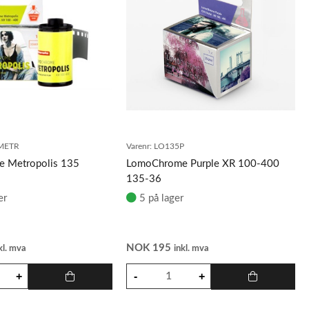
METR
Varenr:
LO135P
 Metropolis 135
LomoChrome Purple XR 100-400
135-36
er
5 på lager
NOK
195
kl. mva
inkl. mva