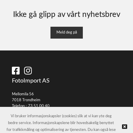
Ikke gå glipp av vårt nyhetsbrev
Meld deg på
FotoImport AS
Mellomila 56
7018 Trondheim
Telefon: :
73 51 00 40
E-post:
info@fotoimport.no
Vi bruker informasjonskapsler (cookies) slik at vi kan yte deg
bedre service. Informasjonskapslene blir hovedsakelig benyttet
for trafikkmåling og optimalisering av tjenesten. Du kan også lese
© FotoImport AS |
Nettbutikk levert av Kréatif