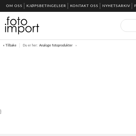
OM OSS
KJØPSBETINGELSER
KONTAKT OSS
NYHETSARKIV
« Tilbake
Du er her:
Analoge fotoprodukter
}