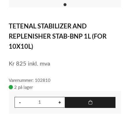
item
0
Item
1
TETENAL STABILIZER AND
of
1
REPLENISHER STAB-BNP 1L (FOR
10X10L)
Kr
825
inkl. mva
Varenummer: 102810
2 på lager