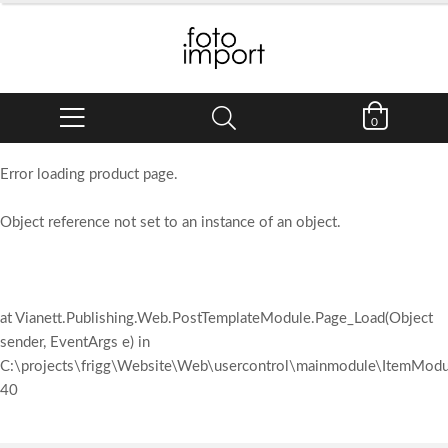
0
Error loading product page.
Object reference not set to an instance of an object.
at Vianett.Publishing.Web.PostTemplateModule.Page_Load(Object
sender, EventArgs e) in
C:\projects\frigg\Website\Web\usercontrol\mainmodule\ItemModul
40