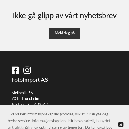
Ikke gå glipp av vårt nyhetsbrev
Meld deg på
FotoImport AS
Mellomila 56
7018 Trondheim
Telefon: :
73 51 00 40
E-post:
info@fotoimport.no
Vi bruker informasjonskapsler (cookies) slik at vi kan yte deg
bedre service. Informasjonskapslene blir hovedsakelig benyttet
for trafikkmåling og optimalisering av tjenesten. Du kan også lese
© FotoImport AS |
Nettbutikk levert av Kréatif