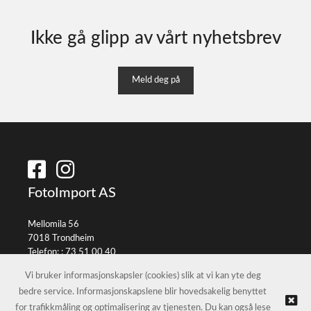
Ikke gå glipp av vårt nyhetsbrev
Meld deg på
FotoImport AS
Mellomila 56
7018 Trondheim
Telefon: :
73 51 00 40
E-post:
info@fotoimport.no
Vi bruker informasjonskapsler (cookies) slik at vi kan yte deg
bedre service. Informasjonskapslene blir hovedsakelig benyttet
for trafikkmåling og optimalisering av tjenesten. Du kan også lese
© FotoImport AS |
Nettbutikk levert av Kréatif