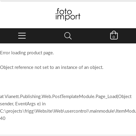
0
Error loading product page.
Object reference not set to an instance of an object.
at Vianett.Publishing.Web.PostTemplateModule.Page_Load(Object
sender, EventArgs e) in
C:\projects\frigg\Website\Web\usercontrol\mainmodule\ItemModul
40