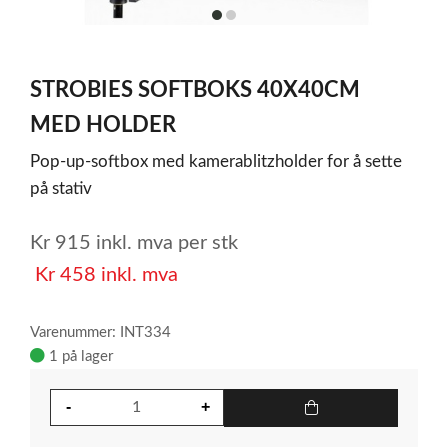
item
item
0
1
Item
1
STROBIES SOFTBOKS 40X40CM
of
2
MED HOLDER
Pop-up-softbox med kamerablitzholder for å sette
på stativ
Kr
915
inkl. mva
per stk
Kr
458
inkl. mva
Varenummer: INT334
1 på lager