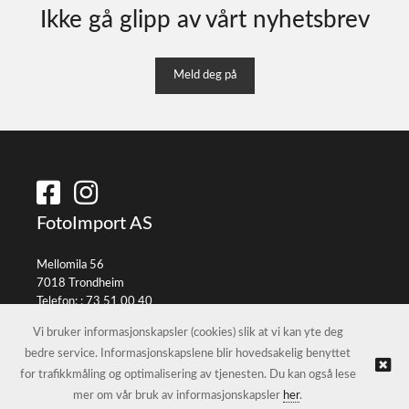
Ikke gå glipp av vårt nyhetsbrev
Meld deg på
FotoImport AS
Mellomila 56
7018 Trondheim
Telefon: :
73 51 00 40
E-post:
info@fotoimport.no
Vi bruker informasjonskapsler (cookies) slik at vi kan yte deg
bedre service. Informasjonskapslene blir hovedsakelig benyttet
for trafikkmåling og optimalisering av tjenesten. Du kan også lese
© FotoImport AS |
Nettbutikk levert av Kréatif
mer om vår bruk av informasjonskapsler
her
.