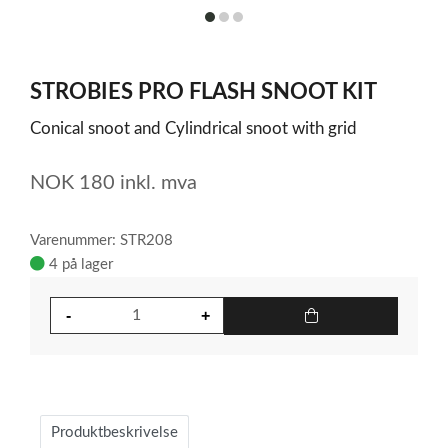
item
item
item
0
1
2
Item
1
STROBIES PRO FLASH SNOOT KIT
of
3
Conical snoot and Cylindrical snoot with grid
NOK
180
inkl. mva
Varenummer: STR208
4 på lager
Produktbeskrivelse