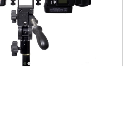
item
item
0
1