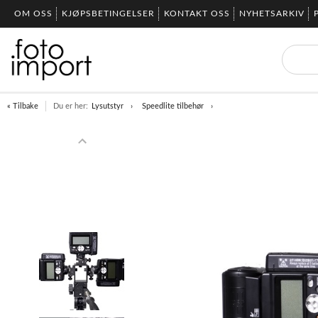
OM OSS
KJØPSBETINGELSER
KONTAKT OSS
NYHETSARKIV
« Tilbake
Du er her:
Lysutstyr
Speedlite tilbehør