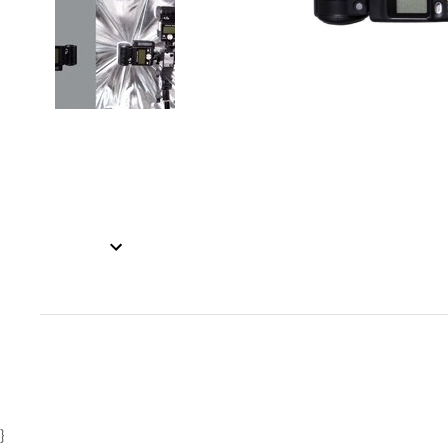
Item
1
Item
of
1
2
of
2
}