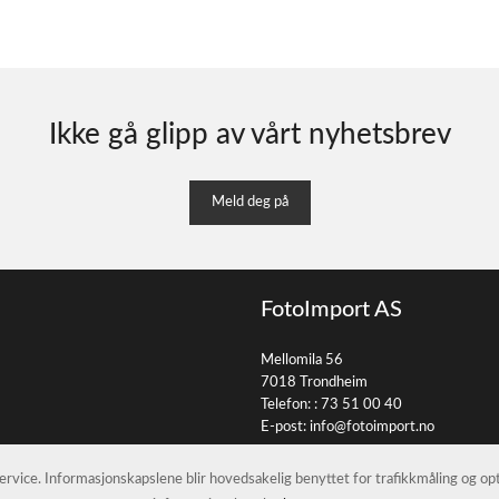
Ikke gå glipp av vårt nyhetsbrev
Meld deg på
FotoImport AS
Mellomila 56
7018 Trondheim
Telefon: :
73 51 00 40
E-post:
info@fotoimport.no
 service. Informasjonskapslene blir hovedsakelig benyttet for trafikkmåling og o