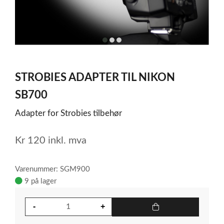
item
item
item
0
1
2
Item
1
STROBIES ADAPTER TIL NIKON
of
3
SB700
Adapter for Strobies tilbehør
Kr
120
inkl. mva
Varenummer: SGM900
9 på lager