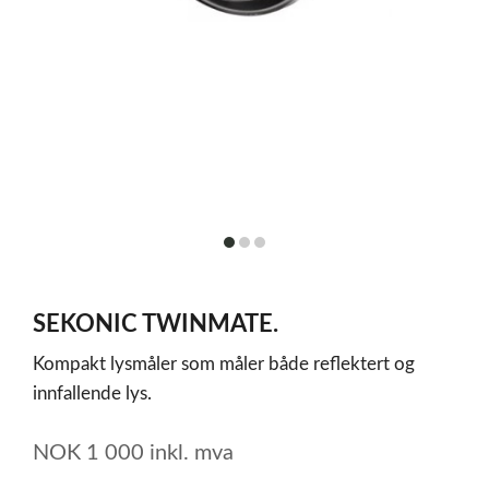
item
item
item
0
1
2
Item
1
SEKONIC TWINMATE.
of
3
Kompakt lysmåler som måler både reflektert og
innfallende lys.
NOK
1 000
inkl. mva