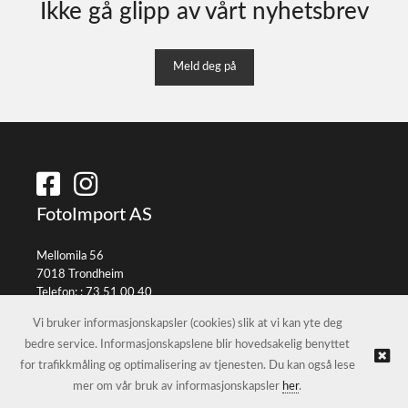
Ikke gå glipp av vårt nyhetsbrev
Meld deg på
FotoImport AS
Mellomila 56
7018 Trondheim
Telefon: :
73 51 00 40
E-post:
info@fotoimport.no
Vi bruker informasjonskapsler (cookies) slik at vi kan yte deg
bedre service. Informasjonskapslene blir hovedsakelig benyttet
for trafikkmåling og optimalisering av tjenesten. Du kan også lese
© FotoImport AS |
Nettbutikk levert av Kréatif
mer om vår bruk av informasjonskapsler
her
.