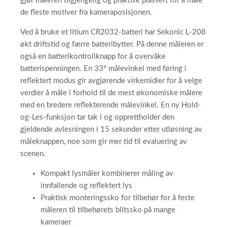
gjør måleren tilgjengelig og praktisk plassert for å måle
de fleste motiver fra kameraposisjonen.
Ved å bruke et litium CR2032-batteri har Sekonic L-208
økt driftstid og færre batteribytter. På denne måleren er
også en batterikontrollknapp for å overvåke
batterispenningen. En 33° målevinkel med føring i
reflektert modus gir avgjørende virkemidler for å velge
verdier å måle i forhold til de mest økonomiske målere
med en bredere reflekterende målevinkel. En ny Hold-
og-Les-funksjon tar tak i og opprettholder den
gjeldende avlesningen i 15 sekunder etter utløsning av
måleknappen, noe som gir mer tid til evaluering av
scenen.
Kompakt lysmåler kombinerer måling av
innfallende og reflektert lys
Praktisk monteringssko for tilbehør for å feste
måleren til tilbehørets blitssko på mange
kameraer