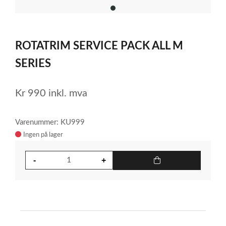
item
0
Item
1
ROTATRIM SERVICE PACK ALL M
of
1
SERIES
Kr
990
inkl. mva
Varenummer: KU999
Ingen på lager