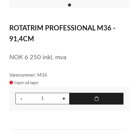
item
0
Item
1
ROTATRIM PROFESSIONAL M36 -
of
1
91,4CM
NOK
6 250
inkl. mva
Varenummer: M36
Ingen på lager