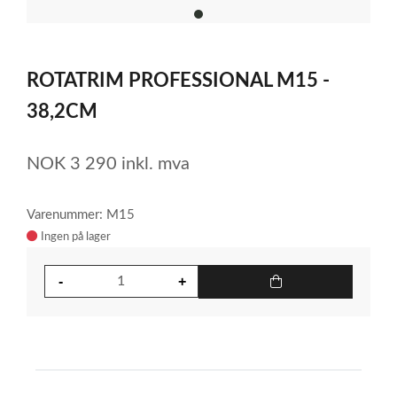
item
0
Item
1
ROTATRIM PROFESSIONAL M15 -
of
1
38,2CM
NOK
3 290
inkl. mva
Varenummer: M15
Ingen på lager