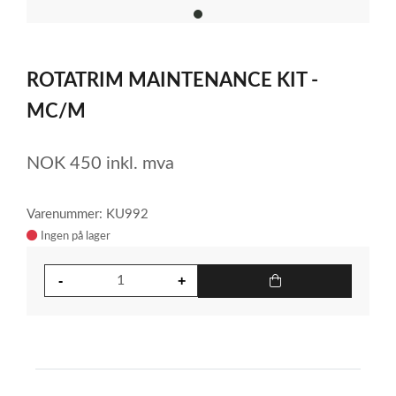
item
0
Item
1
ROTATRIM MAINTENANCE KIT -
of
1
MC/M
NOK
450
inkl. mva
Varenummer: KU992
Ingen på lager