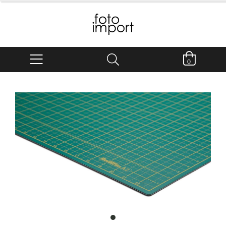
0
item