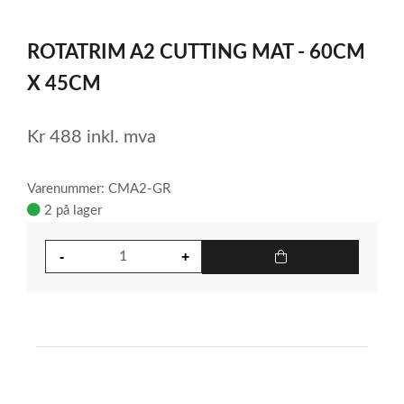
0
Item
1
ROTATRIM A2 CUTTING MAT - 60CM
of
1
X 45CM
Kr
488
inkl. mva
Varenummer: CMA2-GR
2 på lager