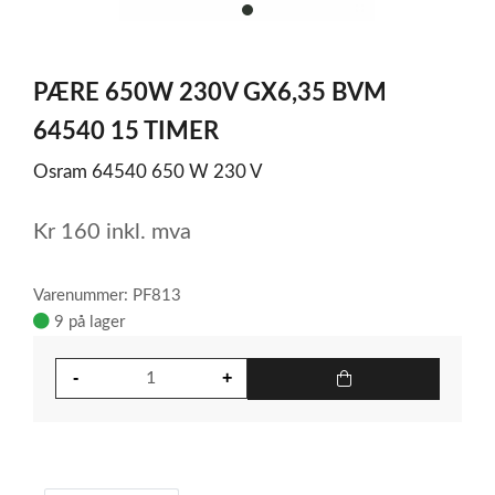
item
0
Item
1
PÆRE 650W 230V GX6,35 BVM
of
1
64540 15 TIMER
Osram 64540 650 W 230 V
Kr
160
inkl. mva
Varenummer: PF813
9 på lager