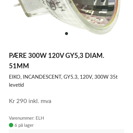
item
0
Item
1
PÆRE 300W 120V GY5,3 DIAM.
of
1
51MM
EIKO, INCANDESCENT, GY5.3, 120V, 300W 35t
levetid
Kr
290
inkl. mva
Varenummer: ELH
6 på lager