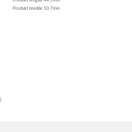
Produkt lengde
44.5mm
Produkt bredde
50.7mm
}