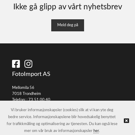
Ikke gå glipp av vårt nyhetsbrev
Meld deg på
FotoImport AS
Mellomila 56
7018 Trondheim
Telefon: :
73 51 00 40
E-post:
info@fotoimport.no
Vi bruker informasjonskapsler (cookies) slik at vi kan yte deg
bedre service. Informasjonskapslene blir hovedsakelig benyttet
for trafikkmåling og optimalisering av tjenesten. Du kan også lese
© FotoImport AS |
Nettbutikk levert av Kréatif
mer om vår bruk av informasjonskapsler
her
.