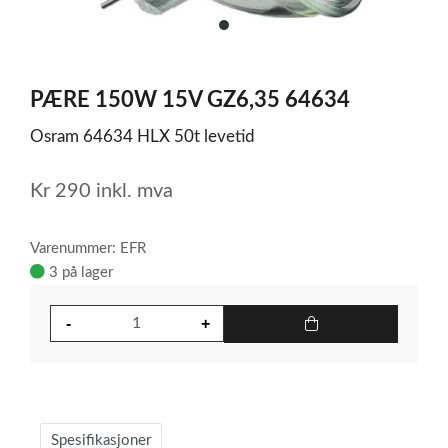
item
0
Item
1
PÆRE 150W 15V GZ6,35 64634
of
1
Osram 64634 HLX 50t levetid
Kr
290
inkl. mva
Varenummer: EFR
3 på lager
Spesifikasjoner