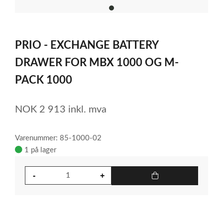
item
0
Item
1
PRIO - EXCHANGE BATTERY
of
1
DRAWER FOR MBX 1000 OG M-
PACK 1000
NOK
2 913
inkl. mva
Varenummer: 85-1000-02
1 på lager