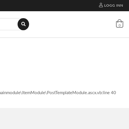
LOGG INN
0
l\mainmodule\ItemModule\PostTemplateModule.ascx.vb:line 40