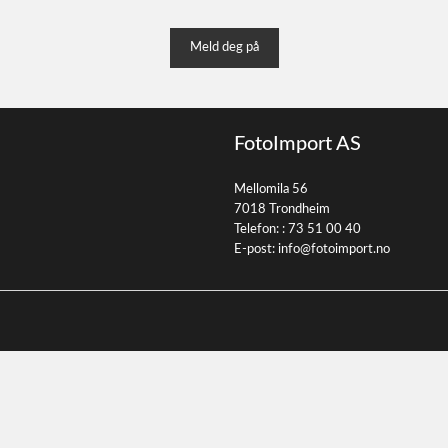
Meld deg på
FotoImport AS
Mellomila 56
7018 Trondheim
Telefon: :
73 51 00 40
E-post:
info@fotoimport.no