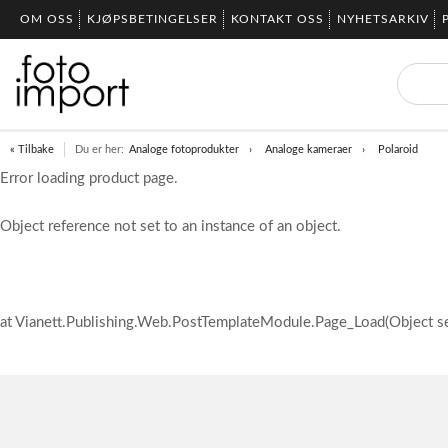
OM OSS
KJØPSBETINGELSER
KONTAKT OSS
NYHETSARKIV
« Tilbake
Du er her:
Analoge fotoprodukter
Analoge kameraer
Polaroid
Error loading product page.
Object reference not set to an instance of an object.
at Vianett.Publishing.Web.PostTemplateModule.Page_Load(Object s