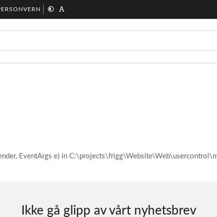
PERSONVERN
ender, EventArgs e) in C:\projects\frigg\Website\Web\usercontro
Ikke gå glipp av vårt nyhetsbrev