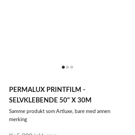
item
item
item
0
1
2
Item
1
PERMALUX PRINTFILM -
of
3
SELVKLEBENDE 50" X 30M
Samme produkt som Artluxe, bare med annen
merking