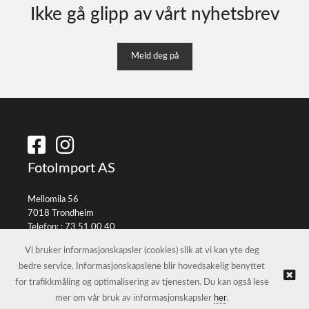
Ikke gå glipp av vårt nyhetsbrev
Meld deg på
FotoImport AS
Mellomila 56
7018 Trondheim
Telefon: :
73 51 00 40
E-post:
info@fotoimport.no
Vi bruker informasjonskapsler (cookies) slik at vi kan yte deg
bedre service. Informasjonskapslene blir hovedsakelig benyttet
for trafikkmåling og optimalisering av tjenesten. Du kan også lese
© FotoImport AS |
Nettbutikk levert av Kréatif
mer om vår bruk av informasjonskapsler
her
.