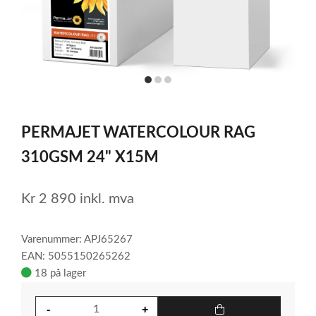
item
item
item
0
1
2
Item
1
PERMAJET WATERCOLOUR RAG
of
3
310GSM 24" X15M
Kr
2 890
inkl. mva
Varenummer: APJ65267
EAN: 5055150265262
18 på lager