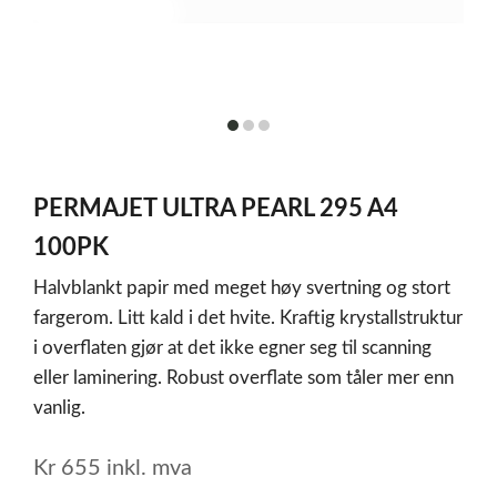
item
item
item
0
1
2
Item
1
PERMAJET ULTRA PEARL 295 A4
of
3
100PK
Halvblankt papir med meget høy svertning og stort
fargerom. Litt kald i det hvite. Kraftig krystallstruktur
i overflaten gjør at det ikke egner seg til scanning
eller laminering. Robust overflate som tåler mer enn
vanlig.
Kr
655
inkl. mva