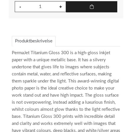
base:​
base:​
for
for
for
for
for
for
for
for
for
for
for
for
papirets
papirets
papirets
papirets
papirets
papirets
papirets
papirets
papirets
papirets
papirets
papirets
base:​
base:​
base:​
base:​
base:​
base:​
base:​
base:​
base:​
base:​
base:​
base:​
Produktbeskrivelse
PermaJet Titanium Gloss 300 is a high-gloss inkjet
paper with a unique metallic base. It has a silvery
undertone that gives life to images where subjects
contain metal, water, and reflective surfaces, making
them sparkle under the light. This award-winning digital
photo paper is the ideal creative choice to make your
work stand out and have high impact. The gloss surface
is not overpowering, instead adding a luxurious finish,
whilst colours almost glow thanks to the light reflective
base. Titanium Gloss 300 prints with incredible detail
and clarity and works extremely well with images that
have vibrant colours, deep blacks, and white/silver areas