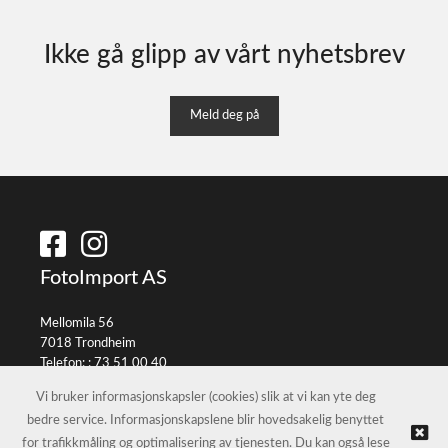
Ikke gå glipp av vårt nyhetsbrev
Meld deg på
FotoImport AS
Mellomila 56
7018 Trondheim
Telefon: :
73 51 00 40
E-post:
info@fotoimport.no
Vi bruker informasjonskapsler (cookies) slik at vi kan yte deg
bedre service. Informasjonskapslene blir hovedsakelig benyttet
for trafikkmåling og optimalisering av tjenesten. Du kan også lese
© FotoImport AS |
Nettbutikk levert av Kréatif