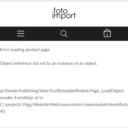
0
Error loading product page.
Object reference not set to an instance of an object.
at Vianett.Publishing.Web.PostTemplateModule.Page_Load(Object
sender, EventArgs e) in
C:\projects\frigg\Website\Web\usercontrol\mainmodule\ItemModul
40