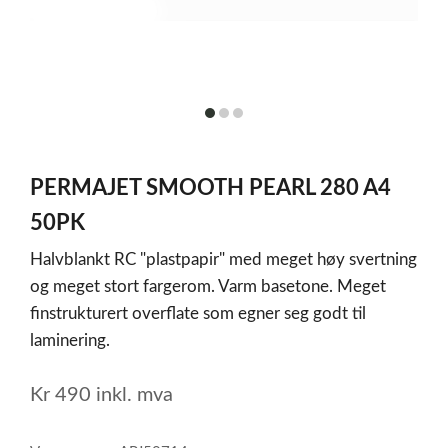
item
item
item
0
1
2
Item
1
PERMAJET SMOOTH PEARL 280 A4
of
3
50PK
Halvblankt RC "plastpapir" med meget høy svertning
og meget stort fargerom. Varm basetone. Meget
finstrukturert overflate som egner seg godt til
laminering.
Kr
490
inkl. mva