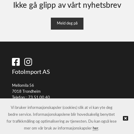
Ikke gå glipp av vårt nyhetsbrev
Meld deg på
FotoImport AS
Mellomila 56
7018 Trondheim
Telefon: :
73 51 00 40
E-post:
info@fotoimport.no
Vi bruker informasjonskapsler (cookies) slik at vi kan yte deg
bedre service. Informasjonskapslene blir hovedsakelig benyttet
for trafikkmåling og optimalisering av tjenesten. Du kan også lese
© FotoImport AS |
Nettbutikk levert av Kréatif
mer om vår bruk av informasjonskapsler
her
.