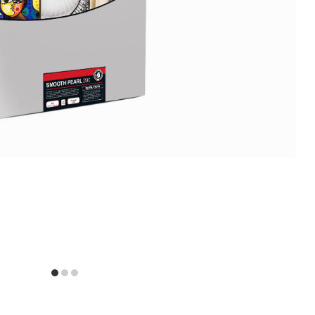
item
item
item
0
1
2