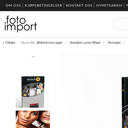
OM OSS
KJØPSBETINGELSER
KONTAKT OSS
NYHETSARKIV
« Tilbake
Du er her:
Blekkskriver papir
Standard Luster/Blank
Permajet