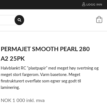
LOGG INN
0
PERMAJET SMOOTH PEARL 280
A2 25PK
Halvblankt RC "plastpapir" med meget høy svertning og
meget stort fargerom. Varm basetone. Meget
finstrukturert overflate som egner seg godt til
laminering.
NOK
1 000
inkl. mva