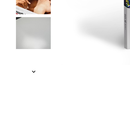
Item
1
of
3
Item
1