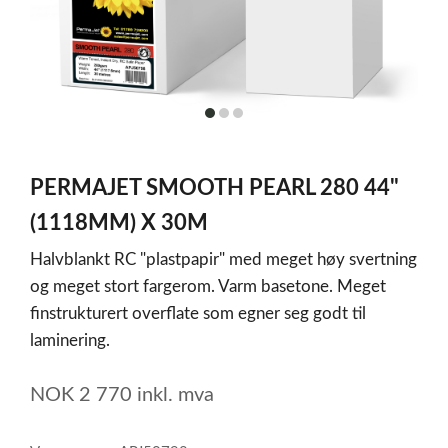
item
item
item
0
1
2
Item
1
PERMAJET SMOOTH PEARL 280 44"
of
3
(1118MM) X 30M
Halvblankt RC "plastpapir" med meget høy svertning
og meget stort fargerom. Varm basetone. Meget
finstrukturert overflate som egner seg godt til
laminering.
NOK
2 770
inkl. mva