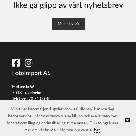
Ikke gå glipp av vårt nyhetsbrev
Meld deg på
FotoImport AS
Mellomila 56
7018 Trondheim
Telefon: :
73 51 00 40
E-post:
info@fotoimport.no
Vi bruker informasjonskapsler (cookies) slik at vi kan yte deg
bedre service. Informasjonskapslene blir hovedsakelig benyttet
for trafikkmåling og optimalisering av tjenesten. Du kan også lese
© FotoImport AS |
Nettbutikk levert av Kréatif
mer om vår bruk av informasjonskapsler
her
.