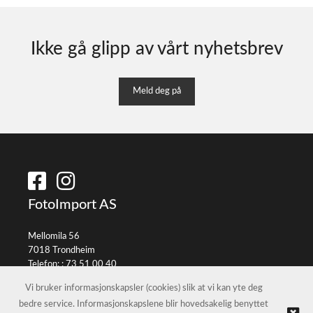
Ikke gå glipp av vårt nyhetsbrev
Meld deg på
FotoImport AS
Mellomila 56
7018 Trondheim
Telefon: :
73 51 00 40
E-post:
info@fotoimport.no
Vi bruker informasjonskapsler (cookies) slik at vi kan yte deg
bedre service. Informasjonskapslene blir hovedsakelig benyttet