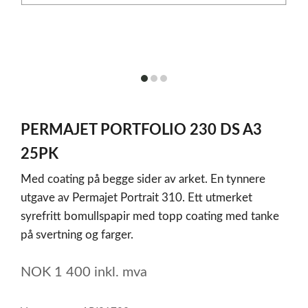
item
item
item
0
1
2
Item
1
PERMAJET PORTFOLIO 230 DS A3
of
3
25PK
Med coating på begge sider av arket. En tynnere
utgave av Permajet Portrait 310. Ett utmerket
syrefritt bomullspapir med topp coating med tanke
på svertning og farger.
NOK
1 400
inkl. mva