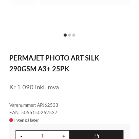
item
item
item
0
1
2
Item
1
PERMAJET PHOTO ART SILK
of
3
290GSM A3+ 25PK
Kr
1 090
inkl. mva
Varenummer: APJ62533
EAN: 5055150262537
Ingen på lager