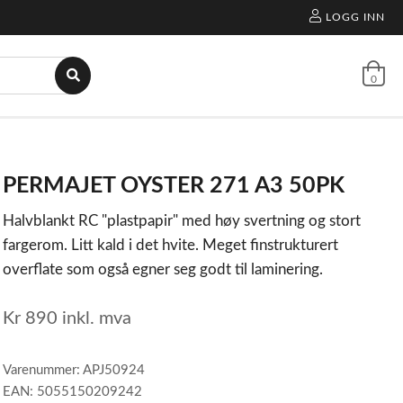
LOGG INN
0
PERMAJET OYSTER 271 A3 50PK
Halvblankt RC "plastpapir" med høy svertning og stort
fargerom. Litt kald i det hvite. Meget finstrukturert
overflate som også egner seg godt til laminering.
Kr
890
inkl. mva
Varenummer: APJ50924
EAN: 5055150209242