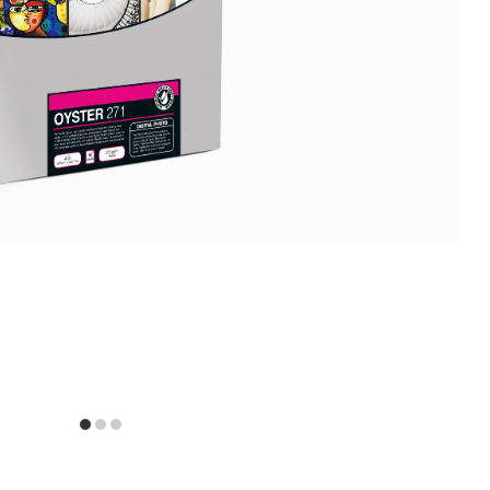
item
item
item
0
1
2