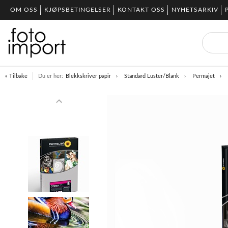
OM OSS
KJØPSBETINGELSER
KONTAKT OSS
NYHETSARKIV
« Tilbake
Du er her:
Blekkskriver papir
Standard Luster/Blank
Permajet