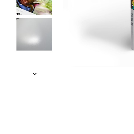
Item
1
of
3
Item
1