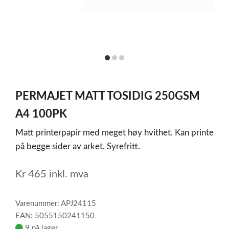
item
item
item
0
1
2
Item
1
PERMAJET MATT TOSIDIG 250GSM
of
3
A4 100PK
Matt printerpapir med meget høy hvithet. Kan printe
på begge sider av arket. Syrefritt.
Kr
465
inkl. mva
Varenummer: APJ24115
EAN: 5055150241150
9 på lager