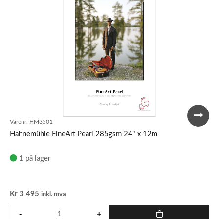
Varenr:
HM3501
Hahnemühle FineArt Pearl 285gsm 24" x 12m
1 på lager
Kr
3 495
inkl. mva