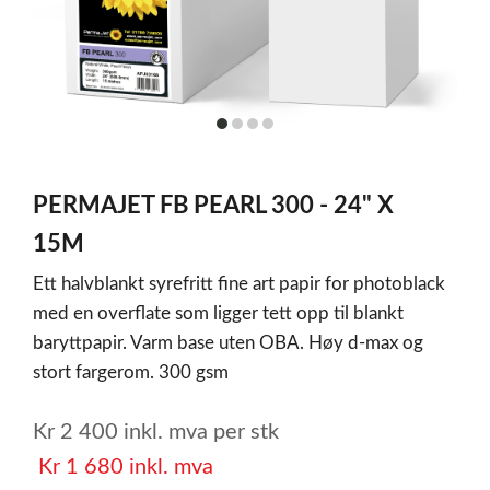
item
item
item
item
0
1
2
3
Item
1
PERMAJET FB PEARL 300 - 24" X
of
4
15M
Ett halvblankt syrefritt fine art papir for photoblack
med en overflate som ligger tett opp til blankt
baryttpapir. Varm base uten OBA. Høy d-max og
stort fargerom. 300 gsm
Kr
2 400
inkl. mva
per stk
Kr
1 680
inkl. mva