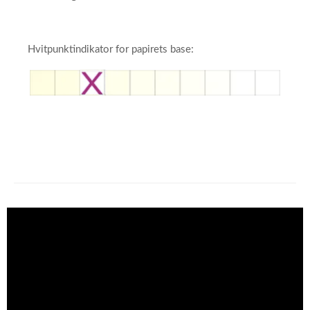
Hvitpunktindikator for papirets base:​