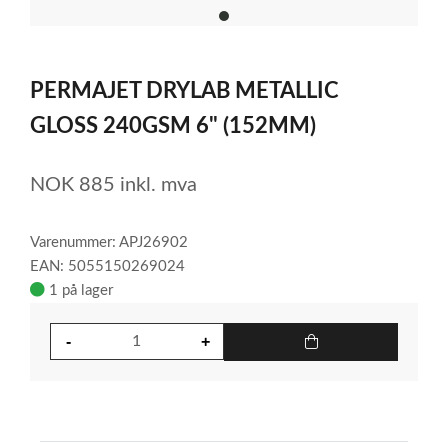
item
0
Item
1
PERMAJET DRYLAB METALLIC
of
1
GLOSS 240GSM 6" (152MM)
NOK
885
inkl. mva
Varenummer: APJ26902
EAN: 5055150269024
1 på lager