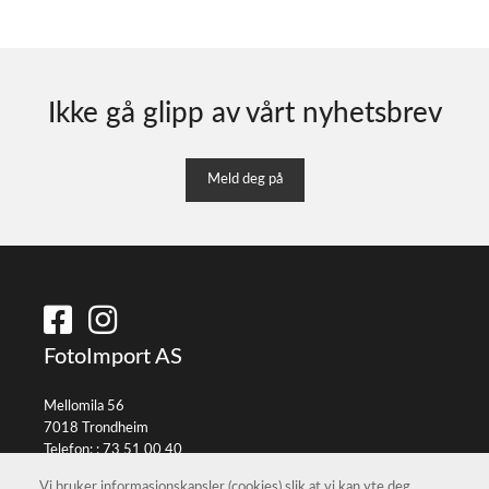
Ikke gå glipp av vårt nyhetsbrev
Meld deg på
FotoImport AS
Mellomila 56
7018 Trondheim
Telefon: :
73 51 00 40
E-post:
info@fotoimport.no
Vi bruker informasjonskapsler (cookies) slik at vi kan yte deg