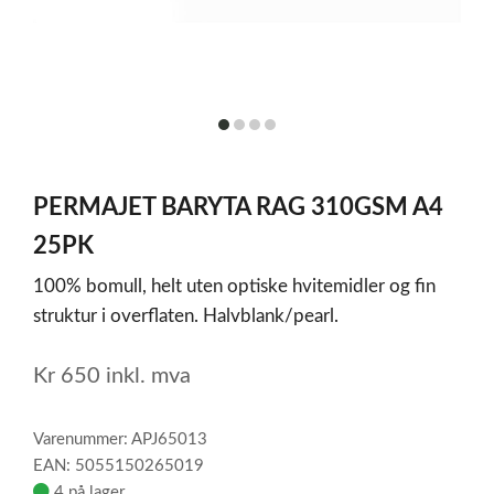
item
item
item
item
0
1
2
3
Item
1
PERMAJET BARYTA RAG 310GSM A4
of
4
25PK
100% bomull, helt uten optiske hvitemidler og fin
struktur i overflaten. Halvblank/pearl.
Kr
650
inkl. mva
Varenummer: APJ65013
EAN: 5055150265019
4 på lager