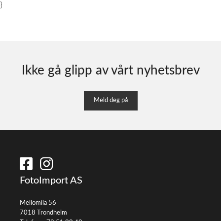
}
Ikke gå glipp av vårt nyhetsbrev
Meld deg på
FotoImport AS
Mellomila 56
7018 Trondheim