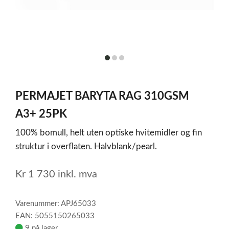
item
item
item
0
1
2
Item
1
PERMAJET BARYTA RAG 310GSM
of
3
A3+ 25PK
100% bomull, helt uten optiske hvitemidler og fin
struktur i overflaten. Halvblank/pearl.
Kr
1 730
inkl. mva
Varenummer: APJ65033
EAN: 5055150265033
9 på lager