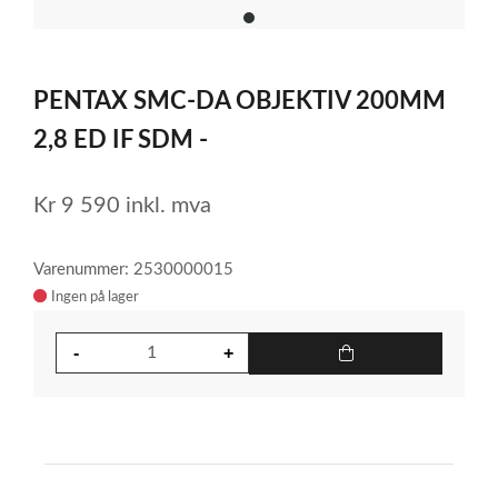
item
0
Item
1
PENTAX SMC-DA OBJEKTIV 200MM
of
1
2,8 ED IF SDM -
Kr
9 590
inkl. mva
Varenummer: 2530000015
Ingen på lager