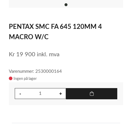
item
0
Item
1
PENTAX SMC FA 645 120MM 4
of
1
MACRO W/C
Kr
19 900
inkl. mva
Varenummer: 2530000164
Ingen på lager