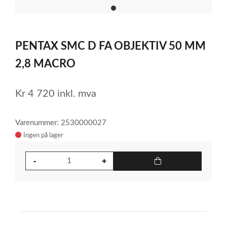
item
0
Item
1
PENTAX SMC D FA OBJEKTIV 50 MM
of
1
2,8 MACRO
Kr
4 720
inkl. mva
Varenummer: 2530000027
Ingen på lager