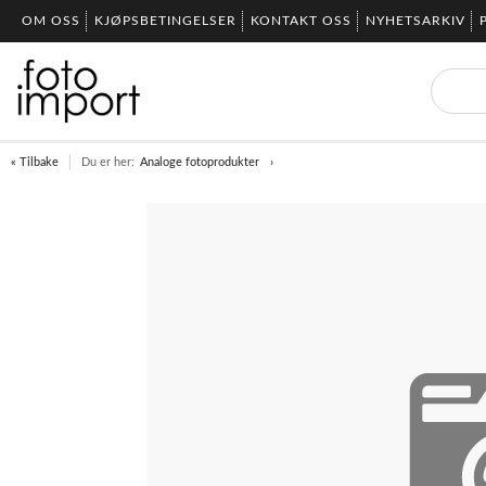
OM OSS
KJØPSBETINGELSER
KONTAKT OSS
NYHETSARKIV
« Tilbake
Du er her:
Analoge fotoprodukter