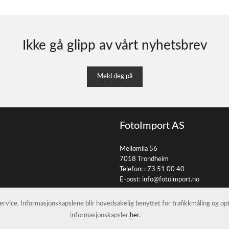
Ikke gå glipp av vårt nyhetsbrev
Meld deg på
FotoImport AS
Mellomila 56
7018 Trondheim
Telefon: :
73 51 00 40
E-post:
info@fotoimport.no
 service. Informasjonskapslene blir hovedsakelig benyttet for trafikkmåling og o
informasjonskapsler
her
.