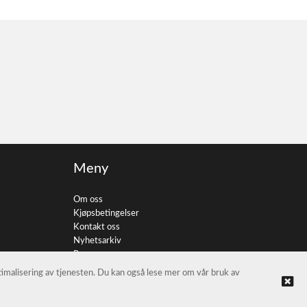
Meny
Om oss
Kjøpsbetingelser
Kontakt oss
Nyhetsarkiv
Personvern
ptimalisering av tjenesten. Du kan også lese mer om vår bruk av
© FotoImport AS |
Nettbutikk levert av Kréatif