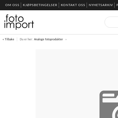
OM OSS
KJØPSBETINGELSER
KONTAKT OSS
NYHETSARKIV
« Tilbake
Du er her:
Analoge fotoprodukter