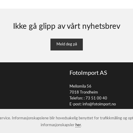
Ikke gå glipp av vårt nyhetsbrev
Meld deg på
FotoImport AS
Mellomila 56
7018 Trondheim
Telefon: :
73 51 00 40
E-post:
info@fotoimport.no
 service. Informasjonskapslene blir hovedsakelig benyttet for trafikkmåling og o
informasjonskapsler
her
.