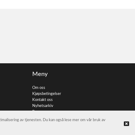
Meny
Om oss
Kjøpsbetingelser
Kontakt oss
Nyhetsarkiv
Personvern
ptimalisering av tjenesten. Du kan også lese mer om vår bruk av
© FotoImport AS |
Nettbutikk levert av Kréatif