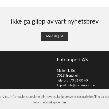
Ikke gå glipp av vårt nyhetsbrev
Meld deg på
FotoImport AS
Mellomila 56
7018 Trondheim
Telefon: :
73 51 00 40
E-post:
info@fotoimport.no
 service. Informasjonskapslene blir hovedsakelig benyttet for trafikkmåling og o
informasjonskapsler
her
.