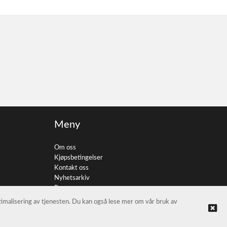
Meny
Om oss
Kjøpsbetingelser
Kontakt oss
Nyhetsarkiv
Personvern
ptimalisering av tjenesten. Du kan også lese mer om vår bruk av
© FotoImport AS |
Nettbutikk levert av Kréatif