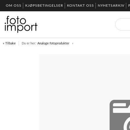
OM OSS
KJØPSBETINGELSER
KONTAKT OSS
NYHETSARKIV
« Tilbake
Du er her:
Analoge fotoprodukter