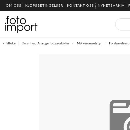
OM OSS
KJØPSBETINGELSER
KONTAKT OSS
NYHETSARKIV
« Tilbake
Du er her:
Analoge fotoprodukter
Mørkeromsutstyr
Forstørrelsesu