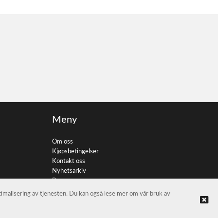
Meny
Om oss
Kjøpsbetingelser
Kontakt oss
Nyhetsarkiv
Personvern
ptimalisering av tjenesten. Du kan også lese mer om vår bruk av
© FotoImport AS |
Nettbutikk levert av Kréatif