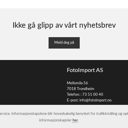
Ikke gå glipp av vårt nyhetsbrev
Meld deg på
FotoImport AS
Mellomila 56
7018 Trondheim
Telefon: :
73 51 00 40
E-post:
info@fotoimport.no
 service. Informasjonskapslene blir hovedsakelig benyttet for trafikkmåling og o
informasjonskapsler
her
.