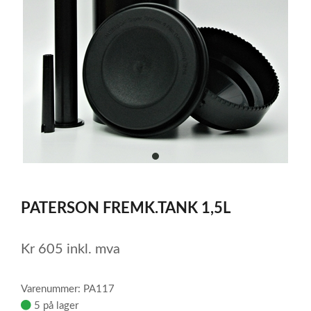
item
0
Item
1
PATERSON FREMK.TANK 1,5L
of
1
Kr
605
inkl. mva
Varenummer: PA117
5 på lager