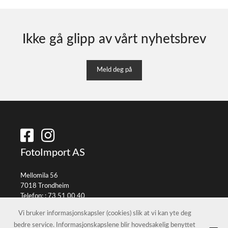
Ikke gå glipp av vårt nyhetsbrev
Meld deg på
FotoImport AS
Mellomila 56
7018 Trondheim
Telefon: :
73 51 00 40
E-post:
info@fotoimport.no
Vi bruker informasjonskapsler (cookies) slik at vi kan yte deg
bedre service. Informasjonskapslene blir hovedsakelig benyttet